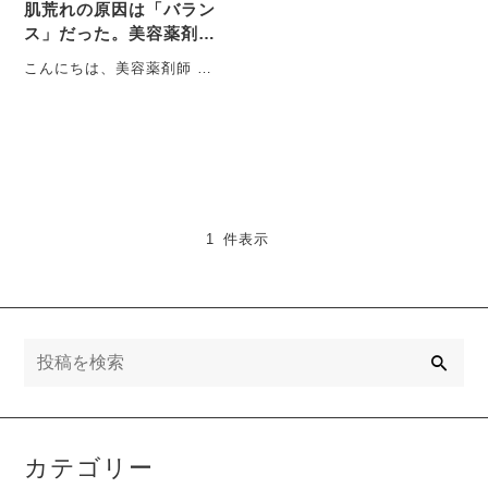
肌荒れの原因は「バラン
ス」だった。美容薬剤師
が教える、東洋医学的
こんにちは、美容薬剤師 佑
「補（ほ）」と「瀉（し
（タスク）です。 突然です
ゃ）」の美肌…
が、皆さんはスキンケアに
おいて、・・・
1 件表示
検
索
カテゴリー