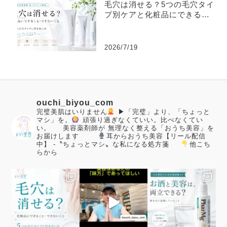
毛穴は消せる？5つの毛穴タイ
プ別ケアと化粧品にできるこ
と
2026/7/19
ouchi_biyou_com
完璧美肌はいりません
▶「完璧」より、「ちょっと
マシ」を。
頑張り過ぎなくていい。比べなくてい
い。
美容薬剤師が
無理なく整える「おうち美容」を
お届けします
耳からおうち美容【リール配信
中】
-〝ちょっとマシ〟な私になる処方箋
他こち
らから