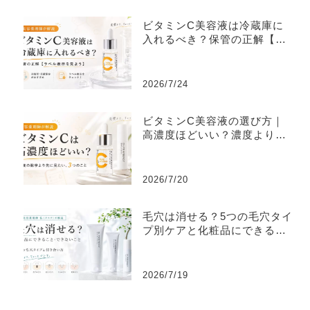
ビタミンC美容液は冷蔵庫に
入れるべき？保管の正解【ラ
ベル表示を見よう】
2026/7/24
ビタミンC美容液の選び方｜
高濃度ほどいい？濃度より大
切な3つ
2026/7/20
毛穴は消せる？5つの毛穴タイ
プ別ケアと化粧品にできるこ
と
2026/7/19