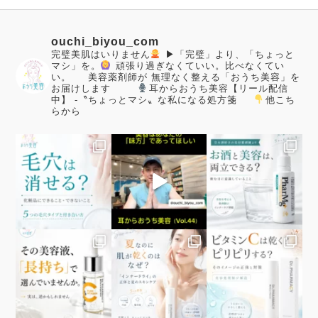
ouchi_biyou_com
完璧美肌はいりません
▶「完璧」より、「ちょっと
マシ」を。
頑張り過ぎなくていい。比べなくてい
い。
美容薬剤師が
無理なく整える「おうち美容」を
お届けします
耳からおうち美容【リール配信
中】
-〝ちょっとマシ〟な私になる処方箋
他こち
らから