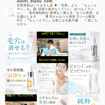
ouchi_biyou_com
完璧美肌はいりません
▶「完璧」より、「ちょっと
マシ」を。
頑張り過ぎなくていい。比べなくてい
い。
美容薬剤師が
無理なく整える「おうち美容」を
お届けします
耳からおうち美容【リール配信
中】
-〝ちょっとマシ〟な私になる処方箋
他こち
らから