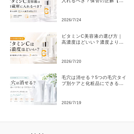
入れるべき？保管の正解【ラ
ベル表示を見よう】
2026/7/24
ビタミンC美容液の選び方｜
高濃度ほどいい？濃度より大
切な3つ
2026/7/20
毛穴は消せる？5つの毛穴タイ
プ別ケアと化粧品にできるこ
と
2026/7/19