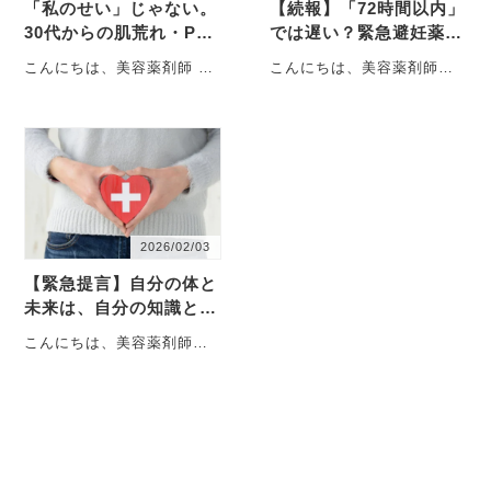
「私のせい」じゃない。
【続報】「72時間以内」
30代からの肌荒れ・PM
では遅い？緊急避妊薬を
Sを支配するホルモンの
1分でも早く飲むべき生
こんにちは、美容薬剤師 佑
こんにちは、美容薬剤師の
正体と生存戦略
物学的な理由
（タスク）です。 過去2
佑（タスク）です。 昨日の
回、緊急避妊薬の薬局販売
ブログ記事（▼薬局での緊
に関するブ・・・
急避妊薬・・・
2026/02/03
【緊急提言】自分の体と
未来は、自分の知識と選
択で守り抜く。本日解
こんにちは、美容薬剤師の
禁、緊急避妊薬の薬局販
佑（タスク）です。 今回
売。
は、美容の枠を少し超え
て、しかし、・・・