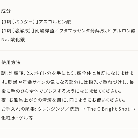
成分
【1剤（パウダー）】アスコルビン酸
【2剤（溶解液）】乳酸桿菌／ブタプラセンタ発酵液、ヒアルロン酸
Na、酸化銀
使用方法
朝：洗顔後、2スポイト分を手にとり、顔全体と首筋になじませま
す。乾燥や年齢サインの気になる部分には指先で重ねづけし、最
後に手のひら全体でプレスするようになじませてください。
夜：お風呂上がりの清潔な肌に、同じようにお使いください。
お手入れの順番: クレンジング／洗顔 → The C Bright Shot →
化粧水・ゲル等