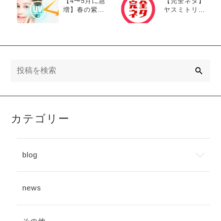
【4〜5月に急
【完全ネタ】
増】春の紫外
ヤスミトリー
線は侮れな
ゼ欠損民族、
い！美白とエ
日本人（ゼ
イジングケア
ロ％の衝撃）
を叶えるおう
ちUV対策
検
索
カテゴリー
blog
news