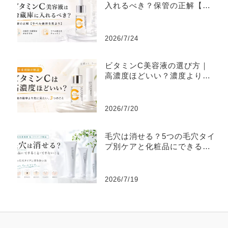
入れるべき？保管の正解【ラ
ベル表示を見よう】
2026/7/24
ビタミンC美容液の選び方｜
高濃度ほどいい？濃度より大
切な3つ
2026/7/20
毛穴は消せる？5つの毛穴タイ
プ別ケアと化粧品にできるこ
と
2026/7/19