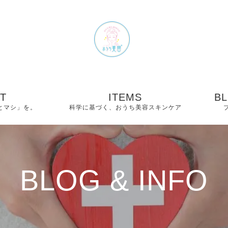
T
ITEMS
BL
とマシ」を。
科学に基づく、おうち美容スキンケア
− Dr.PHARMACYシ
− 
リーズ｜全6アイテム
のご紹介
−
BLOG & INFO
− The C Bright Shot
−
− Shiny C Serum