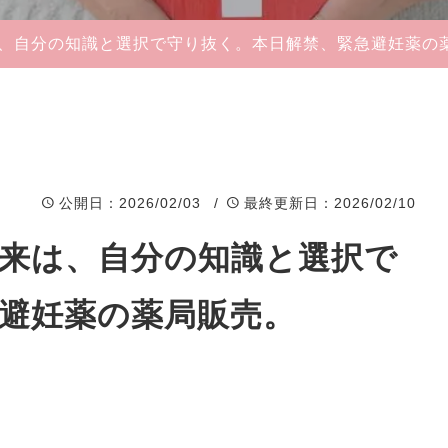
− Moist Veil
、自分の知識と選択で守り抜く。本日解禁、緊急避妊薬の
Cleansing
− White Clay Wash
− Golden C Boost
Gel
公開日
：2026/02/03 /
最終更新日
：2026/02/10
− PharMg+
来は、自分の知識と選択で
避妊薬の薬局販売。