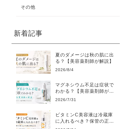
その他
新着記事
夏のダメージは秋の肌に出
る？【美容薬剤師が解説】
2026/8/4
マグネシウム不足は症状で
わかる？【美容薬剤師が解
説】
2026/7/31
ビタミンC美容液は冷蔵庫
に入れるべき？保管の正解
【ラベル表示を見よう】