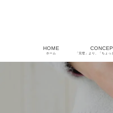
HOME
CONCEP
ホーム
「完璧」より、「ちょっ
− ご挨拶｜美容薬剤
師 佑（タスク）
− FAQ｜よくある質
問