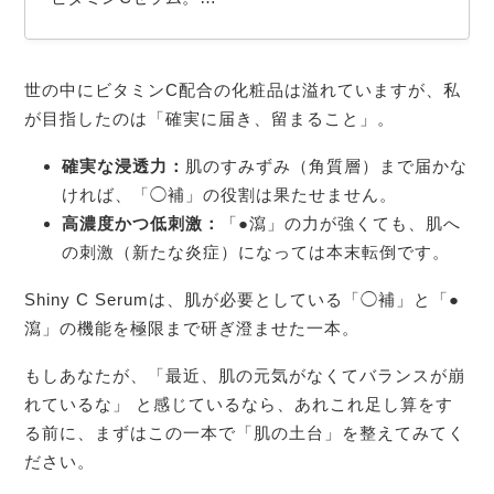
毎日の肌の調子を、シンプルに支える1本。─ 美容
薬剤師が、毎日の定番として推すセラムです。

世の中にビタミンC配合の化粧品は溢れていますが、私
Shiny C Serum（シャイニーシーセラム）− 5,940
が目指したのは「確実に届き、留まること」。
 円（税込）　※初回限定・全額返金保証あり

確実な浸透力：
肌のすみずみ（角質層）まで届かな
■こんな矛盾、感じていませんか?

ければ、「◯補」の役割は果たせません。
高濃度かつ低刺激：
「●瀉」の力が強くても、肌へ
の刺激（新たな炎症）になっては本末転倒です。
ビタミンCが肌にいいのは知っている。でも、ピリ
ピリ刺激が気になって、使い続けられない

Shiny C Serumは、肌が必要としている「◯補」と「●
化粧水、美容液、乳液… 重ねるほどに、自分に何
瀉」の機能を極限まで研ぎ澄ませた一本。
が必要なのか分からなくなる

もしあなたが、「最近、肌の元気がなくてバランスが崩
「肌に合うもの」を探し続けて、もう疲れた

れているな」 と感じているなら、あれこれ足し算をす
る前に、まずはこの一本で「肌の土台」を整えてみてく
─…
ださい。