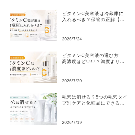
ビタミンC美容液は冷蔵庫に
入れるべき？保管の正解【ラ
ベル表示を見よう】
2026/7/24
ビタミンC美容液の選び方｜
高濃度ほどいい？濃度より大
切な3つ
2026/7/20
毛穴は消せる？5つの毛穴タイ
プ別ケアと化粧品にできるこ
と
2026/7/19