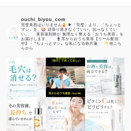
ouchi_biyou_com
完璧美肌はいりません
▶「完璧」より、「ちょっと
マシ」を。
頑張り過ぎなくていい。比べなくてい
い。
美容薬剤師が
無理なく整える「おうち美容」を
お届けします
耳からおうち美容【リール配信
中】
-〝ちょっとマシ〟な私になる処方箋
他こち
らから