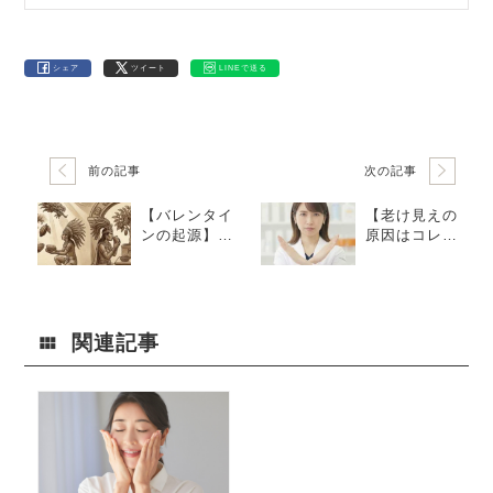
シェア
ツイート
LINEで送る
前の記事
次の記事
【バレンタイ
【老け見えの
ンの起源】神
原因はコレ】
の食べ物「カ
美容薬剤師が
カオ」に秘め
朝に「絶対や
られた、美と
らない」3つの
絆のサイエン
習慣
ス。
関連記事