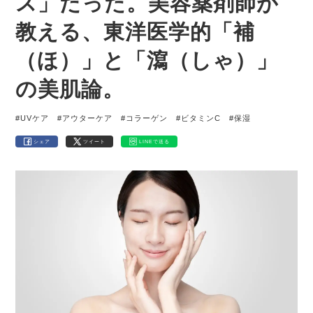
ス」だった。美容薬剤師が
教える、東洋医学的「補
（ほ）」と「瀉（しゃ）」
の美肌論。
#UVケア
#アウターケア
#コラーゲン
#ビタミンC
#保湿
シェア
ツイート
LINEで送る