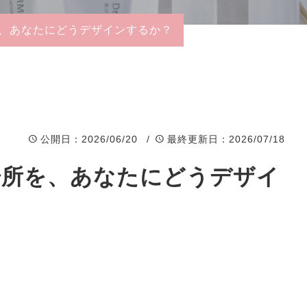
− Moist Veil
、あなたにどうデザインするか？
Cleansing
− White Clay Wash
− Golden C Boost
Gel
公開日
：2026/06/20 /
最終更新日
：2026/07/18
− PharMg+
場所を、あなたにどうデザイ