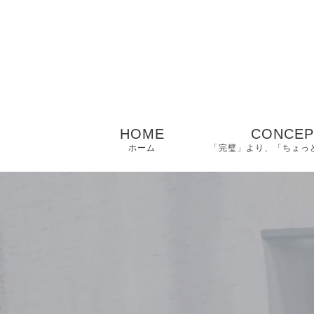
HOME
CONCEP
ホーム
「完璧」より、「ちょっ
− ご挨拶｜美容薬剤
師 佑（タスク）
− FAQ｜よくある質
問