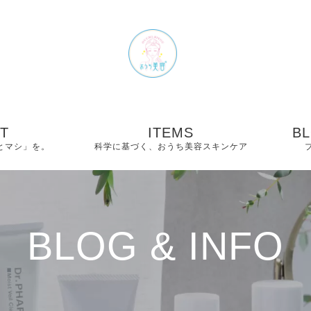
T
ITEMS
BL
とマシ」を。
科学に基づく、おうち美容スキンケア
− Dr.PHARMACYシ
− 
リーズ｜全6アイテム
のご紹介
−
BLOG & INFO
− The C Bright Shot
−
− Shiny C Serum