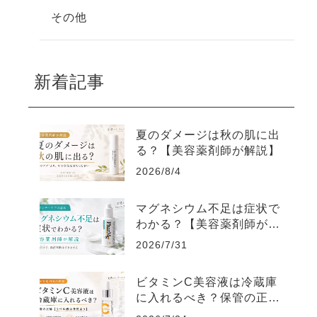
その他
新着記事
夏のダメージは秋の肌に出
る？【美容薬剤師が解説】
2026/8/4
マグネシウム不足は症状で
わかる？【美容薬剤師が解
説】
2026/7/31
ビタミンC美容液は冷蔵庫
に入れるべき？保管の正解
【ラベル表示を見よう】