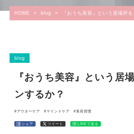
HOME
>
blog
>
『おうち美容』という居場所を
blog
『おうち美容』という居
ンするか？
#アウターケア
#マインドケア
#美容習慣
シェア
ツイート
LINEで送る