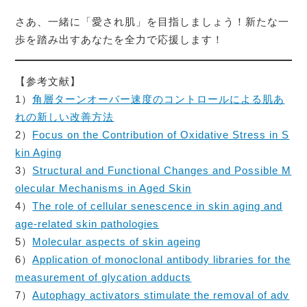
さあ、一緒に「愛され肌」を目指しましょう！新たな一
歩を踏み出すあなたを全力で応援します！
【参考文献】
1）
角層ターンオーバー速度のコントロールによる肌あ
れの新しい改善方法
2）
Focus on the Contribution of Oxidative Stress in S
kin Aging
3）
Structural and Functional Changes and Possible M
olecular Mechanisms in Aged Skin
4）
The role of cellular senescence in skin aging and
age-related skin pathologies
5）
Molecular aspects of skin ageing
6）
Application of monoclonal antibody libraries for the
measurement of glycation adducts
7）
Autophagy activators stimulate the removal of adv