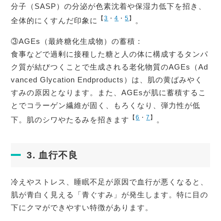
分子（SASP）の分泌が色素沈着や保湿力低下を招き、
【
3
・
4
・
5
】
全体的にくすんだ印象に
。
③AGEs（最終糖化生成物）の蓄積：
食事などで過剰に接種した糖と人の体に構成するタンパ
ク質が結びつくことで生成される老化物質のAGEs（Ad
vanced Glycation Endproducts）は、肌の黄ばみやく
すみの原因となります。また、AGEsが肌に蓄積するこ
とでコラーゲン繊維が固く、もろくなり、弾力性が低
【
6
・
7
】
下。肌のシワやたるみを招きます
。
3. 血行不良
冷えやストレス、睡眠不足が原因で血行が悪くなると、
肌が青白く見える「青ぐすみ」が発生します。特に目の
下にクマができやすい特徴があります。