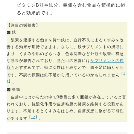
ビタミンB群や鉄分、亜鉛を含む食品を積極的に摂
ると効果的です。
【注目の栄養素】
鉄
酸素を運搬する働きを持つ鉄は、血行不良によるくすみを改
善する効果が期待できます。さらに、鉄サプリメントの摂取に
より、くすみや肌のざらつき、色素沈着など外観の改善に有意
な効果が報告されており、見た目の改善には
サプリメントの摂
取
もおすすめです。特に女性は月経などで、鉄不足に陥りがち
【
1
です。不調の原因は鉄不足から招いているのかもしれません
1
】
。
亜鉛
皮膚中にはからだの中で3番目に多く亜鉛が存在していると言
われており、抗酸化作用や皮膚粘膜の健康を維持する役割があ
ります。不足するとくすみをはじめ、皮膚疾患に繋がる可能性
【
12
】
があります
。