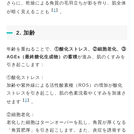
さらに、乾燥による角質の毛羽立ちが影を作り、肌全体
【
1
】
が暗く見えることも
。
2. 加齢
年齢を重ねることで、
①酸化ストレス、②細胞老化、③
AGEs（最終糖化生成物）の蓄積
が進み、肌のくすみを
引き起こします：
①酸化ストレス：
加齢や紫外線による活性酸素種（ROS）の増加が酸化
ストレスを引き起こし、肌の色素沈着やくすみを加速さ
【
2
】
せます
。
②細胞老化：
老化した細胞はターンオーバーを乱し、角質が厚くなる
「角質肥厚」を引き起こします。また、炎症を誘発する