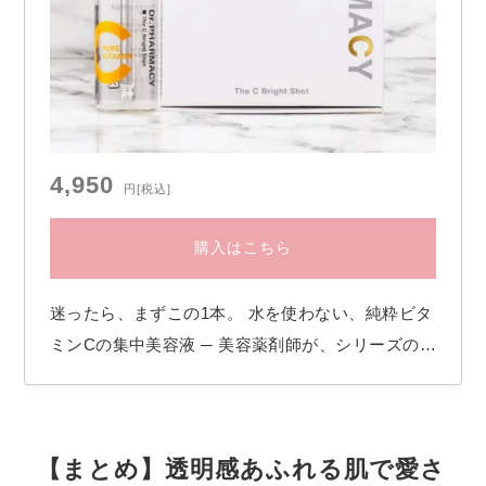
4,950
円
[税込]
購入はこちら
迷ったら、まずこの1本。 水を使わない、純粋ビタ
ミンCの集中美容液 ─ 美容薬剤師が、シリーズの入
口として一番に推します。 The C Bright Shot
（ザ・シー ブライトショット） − 4,950 円（税
込） ■純粋ビタミンCとは − ビタミンC誘導体との
【まとめ】透明感あふれる肌で愛さ
違い 化粧品のビタミンCには、大きく二つの形が…