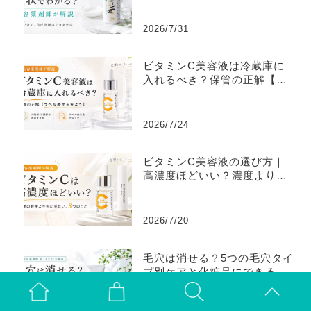
2026/7/31
ビタミンC美容液は冷蔵庫に
入れるべき？保管の正解【ラ
ベル表示を見よう】
2026/7/24
ビタミンC美容液の選び方｜
高濃度ほどいい？濃度より大
切な3つ
2026/7/20
毛穴は消せる？5つの毛穴タイ
プ別ケアと化粧品にできるこ
と