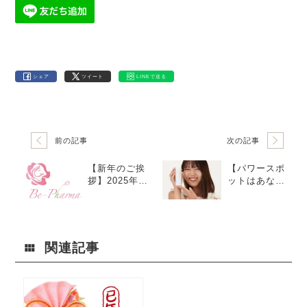
シェア
ツイート
LINEで送る
前の記事
次の記事
【新年のご挨
【パワースポ
拶】2025年、
ットはあなた
美をインスパ
自身！】恋も
イアする新た
仕事も上手く
な挑戦
いく美しい表
情術
関連記事