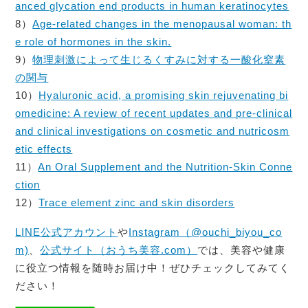
anced glycation end products in human keratinocytes
8）
Age-related changes in the menopausal woman: th
e role of hormones in the skin.
9）
物理刺激によって生じるくすみに対する一酸化窒素
の関与
10）
Hyaluronic acid, a promising skin rejuvenating bi
omedicine: A review of recent updates and pre-clinical
and clinical investigations on cosmetic and nutricosm
etic effects
11）
An Oral Supplement and the Nutrition-Skin Conne
ction
12）
Trace element zinc and skin disorders
LINE公式アカウント
や
Instagram（@ouchi_biyou_co
m)
、
公式サイト（おうち美容.com）
では、美容や健康
に役立つ情報を随時お届け中！ぜひチェックしてみてく
ださい！