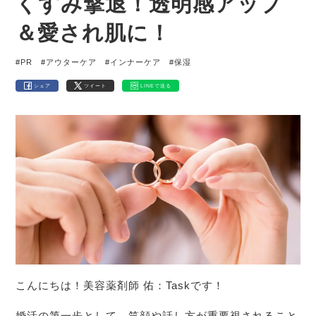
くすみ撃退！透明感アップ
＆愛され肌に！
#PR
#アウターケア
#インナーケア
#保湿
シェア
ツイート
LINEで送る
こんにちは！美容薬剤師 佑：Taskです！
婚活の第一歩として、笑顔や話し方が重要視されること