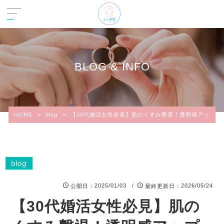
BLOG & INFO
HOME
>
blog
>
【30代婚活女性必見】肌のくすみ撃退！透明感アップ＆
blog
：2025/01/03 /
：2026/05/24
公開日
最終更新日
【30代婚活女性必見】肌の