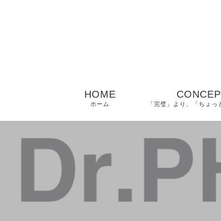
HOME
CONCEP
ホーム
「完璧」より、「ちょっ
− ご挨拶｜美容薬剤
師 佑（タスク）
− FAQ｜よくある質
問