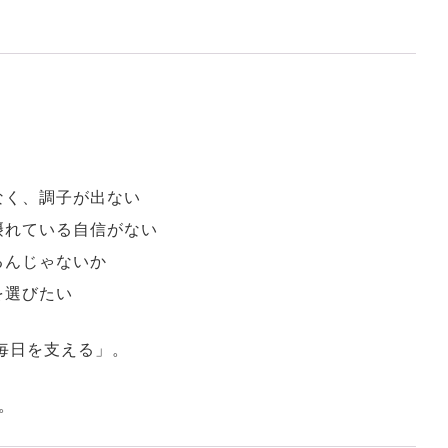
なく、調子が出ない
摂れている自信がない
るんじゃないか
を選びたい
毎日を支える」。
。