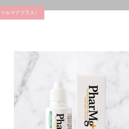
− Moist Veil
（ファルマグプラス）
Cleansing
− White Clay Wash
− Golden C Boost
Gel
− PharMg+