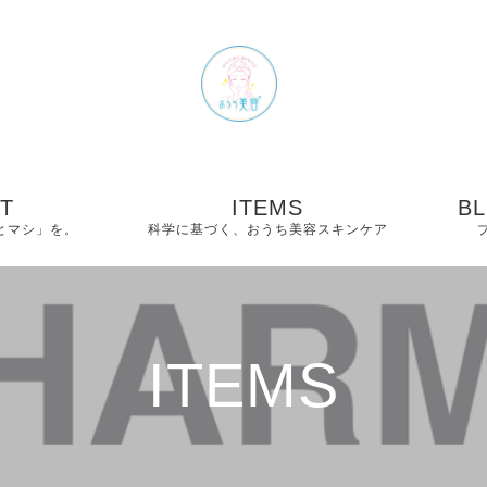
T
ITEMS
BL
とマシ」を。
科学に基づく、おうち美容スキンケア
− Dr.PHARMACYシ
− 
リーズ｜全6アイテム
のご紹介
−
ITEMS
− The C Bright Shot
−
− Shiny C Serum