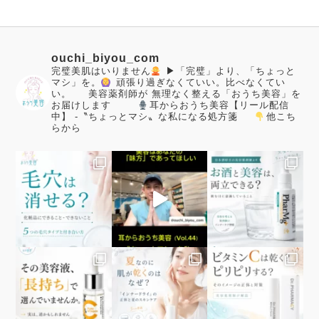
ouchi_biyou_com
完璧美肌はいりません
▶「完璧」より、「ちょっと
マシ」を。
頑張り過ぎなくていい。比べなくてい
い。
美容薬剤師が
無理なく整える「おうち美容」を
お届けします
耳からおうち美容【リール配信
中】
-〝ちょっとマシ〟な私になる処方箋
他こち
らから