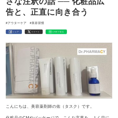
さな注釈の話 ── 化粧品広
告と、正直に向き合う
#アウターケア
#美容習慣
シェア
ツイート
LINEで送る
こんにちは、美容薬剤師の佑（タスク）です。
化粧品のCMやパッケージで、こんな言葉を、よく目に