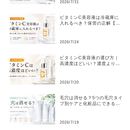
2026/7/31
ビタミンC美容液は冷蔵庫に
入れるべき？保管の正解【ラ
ベル表示を見よう】
2026/7/24
ビタミンC美容液の選び方｜
高濃度ほどいい？濃度より大
切な3つ
2026/7/20
毛穴は消せる？5つの毛穴タイ
プ別ケアと化粧品にできるこ
と
2026/7/19