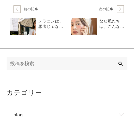
前の記事
次の記事
メラニンは、
なぜ私たち
悪者じゃな
は、こんなに
い。──「美
「外見」で苦
白」を求める
しむのか。
前に、知って
おきたいこと
検
索
カテゴリー
blog