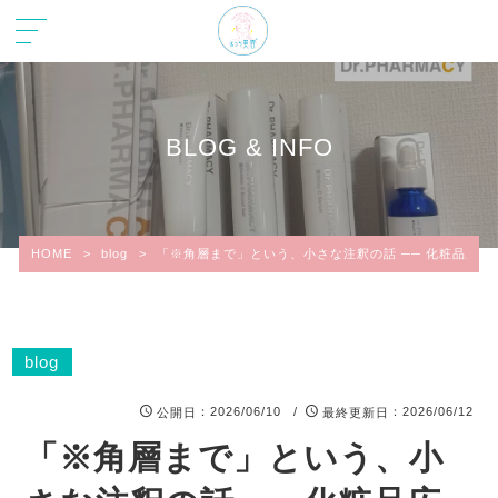
BLOG & INFO
HOME
>
blog
>
「※角層まで」という、小さな注釈の話 ── 化粧品広
blog
：2026/06/10 /
：2026/06/12
公開日
最終更新日
「※角層まで」という、小